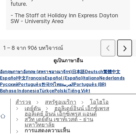
ดูเป็นภาษาอื่น
อังกฤษ
ภาษาอังกฤษ (สหราชอาณาจักร)
日本語
Deutsch
繁體中文
Español
中文
Français
Español (España)
Italiano
Nederlands
Русский
Português
한국어
ไทย
العربية
Português (BR)
Bahasa Indonesia
Türkçe
Polski
Tiếng Việt
สำรวจ
สหรัฐอเมริกา
โอไฮโอ
เดย์ตัน
ฮอลิเดย์อินน์ เอ็กซ์เพรส
ฮอลิเดย์ อินน์ เอ็กซ์เพรส แอนด์
สวีท เดย์ตัน เซาท์เวสต์ - ย่าน
มหาวิทยาลัย
การแสดงความเห็น