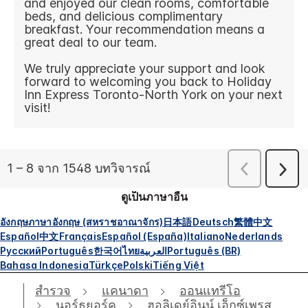
ดูเป็นภาษาอื่น
อังกฤษ
ภาษาอังกฤษ (สหราชอาณาจักร)
日本語
Deutsch
繁體中文
Español
中文
Français
Español (España)
Italiano
Nederlands
Русский
Português
한국어
ไทย
العربية
Português (BR)
Bahasa Indonesia
Türkçe
Polski
Tiếng Việt
สำรวจ
แคนาดา
ออนแทรีโอ
นอร์ธยอร์ค
ฮอลิเดย์อินน์ เอ็กซ์เพรส