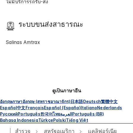
ไม่มีบริการรถรับ-ส่ง
ระบบขนส่งสาธารณะ
Salinas Amtrax
ดูเป็นภาษาอื่น
อังกฤษ
ภาษาอังกฤษ (สหราชอาณาจักร)
日本語
Deutsch
繁體中文
Español
中文
Français
Español (España)
Italiano
Nederlands
Русский
Português
한국어
ไทย
العربية
Português (BR)
Bahasa Indonesia
Türkçe
Polski
Tiếng Việt
สำรวจ
สหรัฐอเมริกา
แคลิฟอร์เนีย