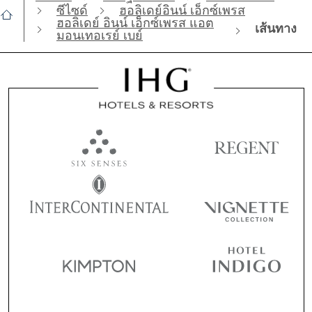
ซีไซด์
ฮอลิเดย์อินน์ เอ็กซ์เพรส
ฮอลิเดย์ อินน์ เอ็กซ์เพรส แอต
เส้นทาง
มอนเทอเรย์ เบย์