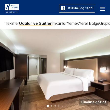
Oturumu Aç / Katıl
Teklifler
Odalar ve Süitler
İmkânlar
Yemek
Yerel Bölge
Grupla
Tümüne göz at