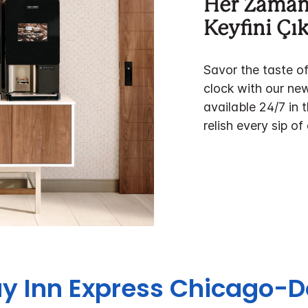
Her Zaman 
Keyfini Çık
Savor the taste o
clock with our ne
available 24/7 in 
relish every sip of
y Inn Express
Chicago-D