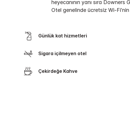
heyecanının yanı sıra Downers Gr
Otel genelinde ücretsiz Wi-Fi'nin 
Günlük kat hizmetleri
Sigara içilmeyen otel
Çekirdeğe Kahve