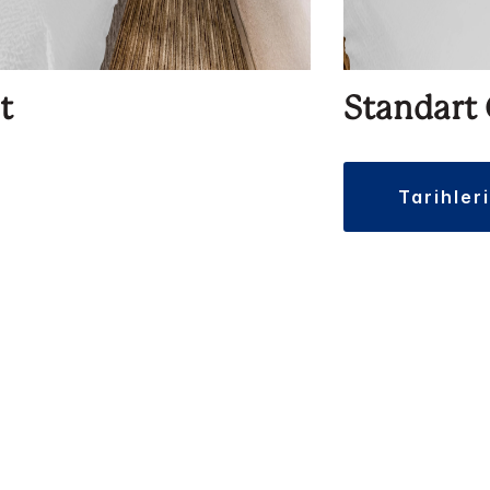
t
Standart
tarihler