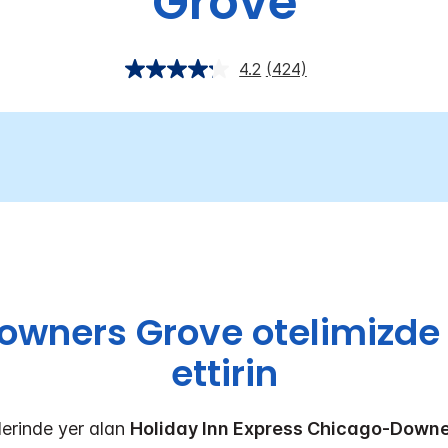
Grove
4.2
(424)
Downers Grove otelimizde 
ettirin
ölerinde yer alan
Holiday Inn Express Chicago-Downer