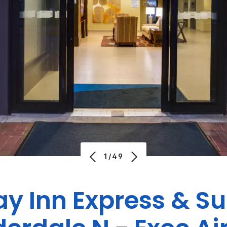
1/49
ay Inn Express & Su