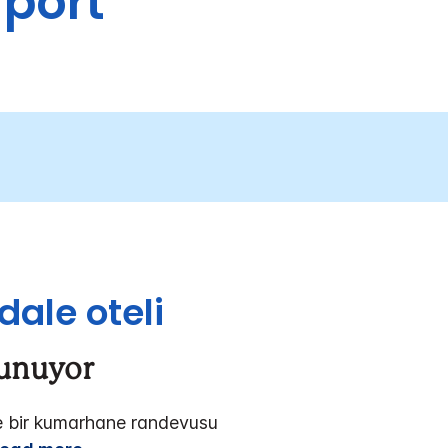
rport
dale oteli
Sunuyor
k ile bir kumarhane randevusu