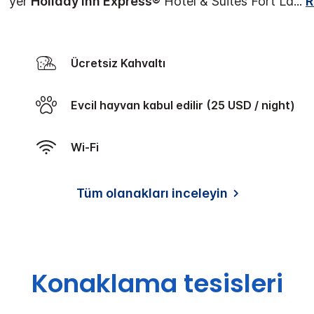
z" yer
Holiday Inn Express®
Hotel & Suites Fort La
...
R
Ücretsiz Kahvaltı
Evcil hayvan kabul edilir (25 USD / night)
Wi-Fi
Tüm olanakları inceleyin
Konaklama tesisleri