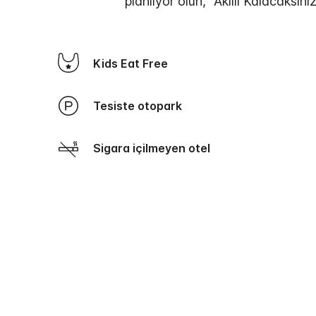
planlıyor olun, "Akıllı Kalacaksını
Kids Eat Free
Tesiste otopark
Sigara içilmeyen otel