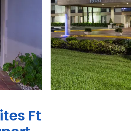
ites
Ft