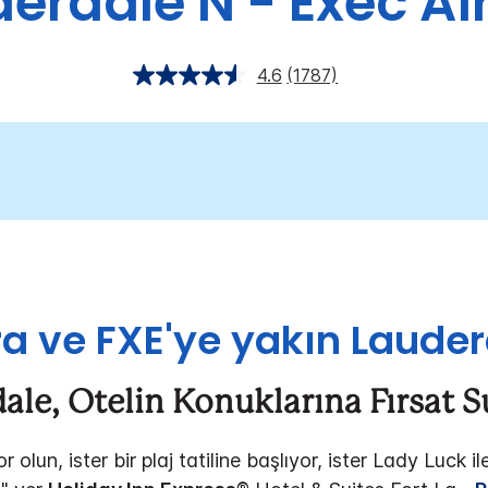
erdale N - Exec Ai
4.6
(1787)
ara ve FXE'ye yakın Lauder
ale, Otelin Konuklarına Fırsat 
yor olun, ister bir plaj tatiline başlıyor, ister Lady Luc