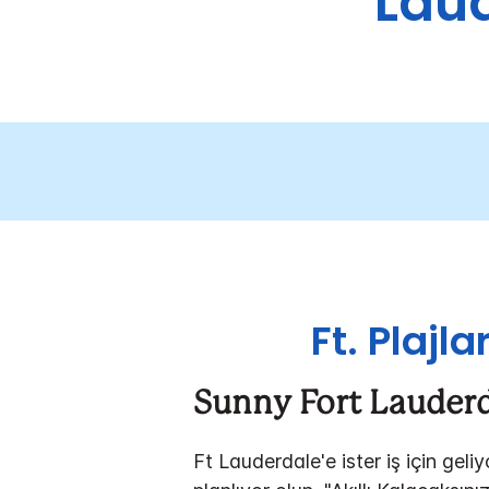
Laud
Ft. Plajl
Sunny Fort Lauderd
Ft Lauderdale'e ister iş için geli