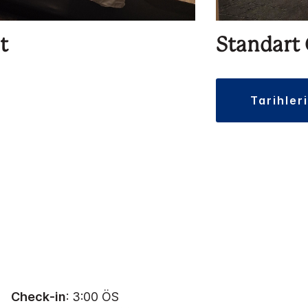
t
Standart
tarihler
Check-in
: 3:00 ÖS