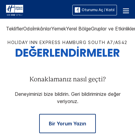
Oturumu Aç / Katıl
Teklifler
Oda
İmkânlar
Yemek
Yerel Bölge
Gruplar ve Etkinlikle
HOLIDAY INN EXPRESS
HAMBURG SOUTH A7/AS42
DEĞERLENDİRMELER
Konaklamanız nasıl geçti?
Deneyiminizi bize bildirin. Geri bildiriminize değer
veriyoruz.
Bir Yorum Yazın