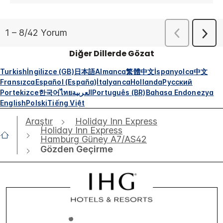
Diğer Dillerde Gözat
Turkish
İngilizce (GB)
日本語
Almanca
繁體中文
İspanyolca
中文
Fransızca
Español (España)
İtalyanca
Hollanda
Русский
Portekizce
한국어
ไทย
العربية
Português (BR)
Bahasa Endonezya
English
Polski
Tiếng Việt
Araştır
Holiday Inn Express
Holiday Inn Express
Hamburg Güney A7/AS42
Gözden Geçirme