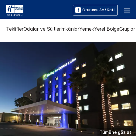
Oturumu Aç / Katıl
Teklifler
Odalar ve Süitler
İmkânlar
Yemek
Yerel Bölge
Gruplar 
Tümüne göz at