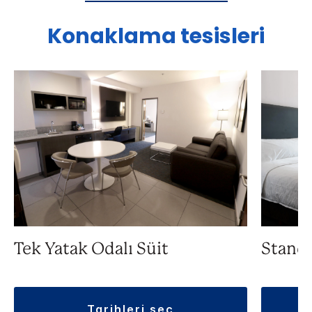
Konaklama tesisleri
Tek Yatak Odalı Süit
Standa
tarihleri seç