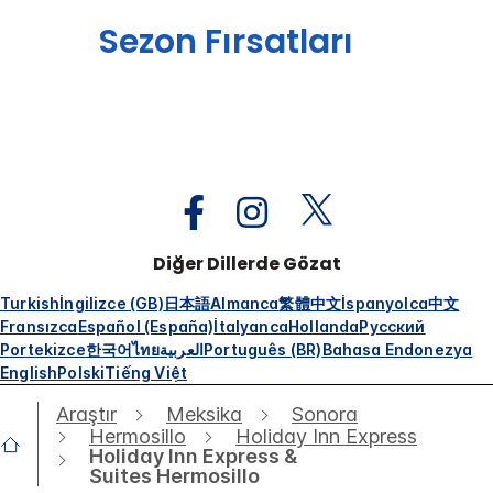
Sezon Fırsatları
Diğer Dillerde Gözat
Turkish
İngilizce (GB)
日本語
Almanca
繁體中文
İspanyolca
中文
Fransızca
Español (España)
İtalyanca
Hollanda
Русский
Portekizce
한국어
ไทย
العربية
Português (BR)
Bahasa Endonezya
English
Polski
Tiếng Việt
Araştır
Meksika
Sonora
Hermosillo
Holiday Inn Express
Holiday Inn Express &
Suites Hermosillo