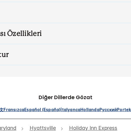
sı Özellikleri
tur
Diğer Dillerde Gözat
文
Fransızca
Español (España)
İtalyanca
Hollanda
Русский
Portek
ryland
Hyattsville
Holiday Inn Express