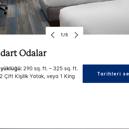
1/5
dart Odalar
yüklüğü:
290 sq. ft. – 325 sq. ft.
tarihleri s
2 Çift Kişilik Yatak, veya 1 King