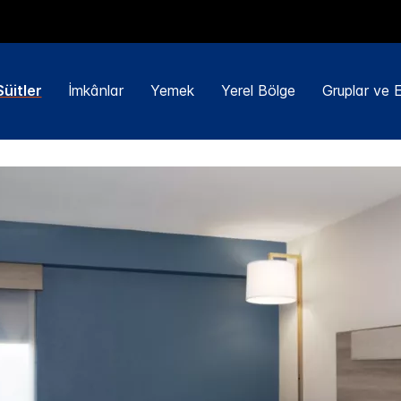
üitler
İmkânlar
Yemek
Yerel Bölge
Gruplar ve Et