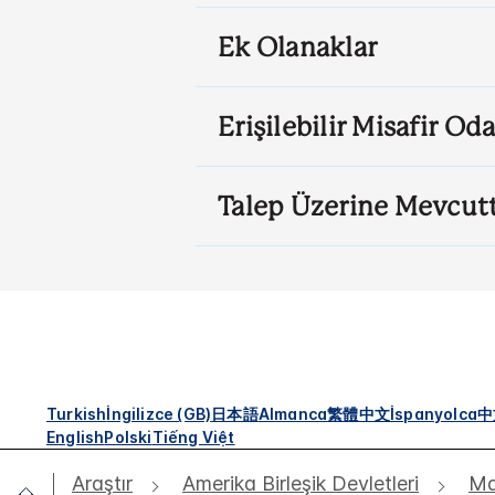
Ek Olanaklar
Erişilebilir Misafir Oda
Talep Üzerine Mevcut
Turkish
İngilizce (GB)
日本語
Almanca
繁體中文
İspanyolca
中
English
Polski
Tiếng Việt
Araştır
Amerika Birleşik Devletleri
Ma