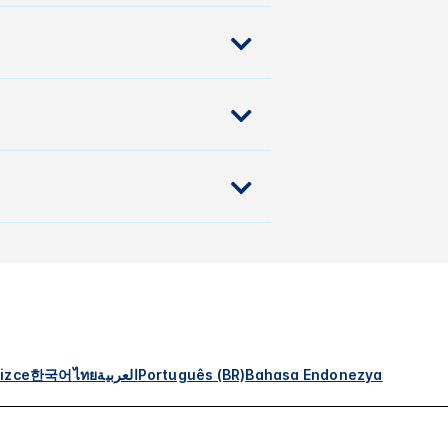
izce
한국어
ไทย
العربية
Português (BR)
Bahasa Endonezya