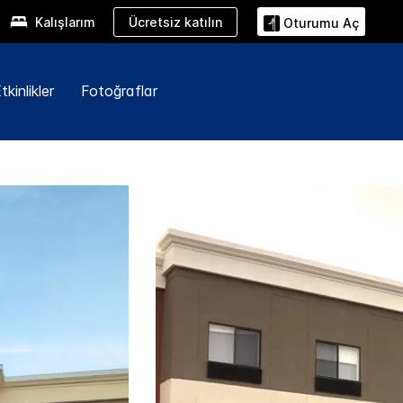
Ücretsiz katılın
Kalışlarım
Oturumu Aç
kinlikler
Fotoğraflar