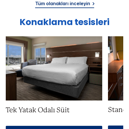
Tüm olanakları inceleyin
Konaklama tesisleri
Standa
Tek Yatak Odalı Süit