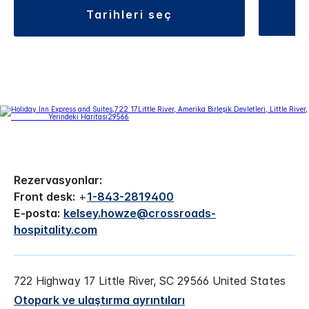
tarihleri seç
Rezervasyonlar:
Front desk:
+
1-843-2819400
E-posta:
kelsey.howze@crossroads-
hospitality.com
722 Highway 17
Little River
,
SC
29566
United States
Otopark ve ulaştırma ayrıntıları