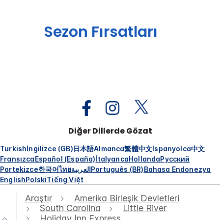
Sezon Fırsatları
Diğer Dillerde Gözat
Turkish
İngilizce (GB)
日本語
Almanca
繁體中文
İspanyolca
中文
Fransızca
Español (España)
İtalyanca
Hollanda
Русский
Portekizce
한국어
ไทย
العربية
Português (BR)
Bahasa Endonezya
English
Polski
Tiếng Việt
Araştır
Amerika Birleşik Devletleri
South Carolina
Little River
Holiday Inn Express