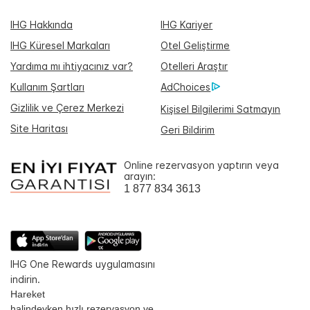
IHG Hakkında
IHG Kariyer
IHG Küresel Markaları
Otel Geliştirme
Yardıma mı ihtiyacınız var?
Otelleri Araştır
Kullanım Şartları
AdChoices
Gizlilik ve Çerez Merkezi
Kişisel Bilgilerimi Satmayın
Site Haritası
Geri Bildirim
Online rezervasyon yaptırın veya
arayın:
1 877 834 3613
IHG One Rewards uygulamasını
indirin.
Hareket
halindeyken hızlı rezervasyon ve