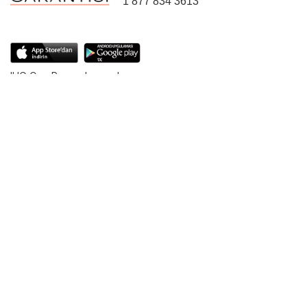
1 877 834 3613
IHG One Rewards uygulamasını
indirin.
Hareket
halindeyken hızlı rezervasyon ve
fazla
hediyeler hakkında daha
bilgi edinin
Web sitemizde en iyi deneyimi yaşamanızı sağlamak amacıyla bu
sayfada yer alan içeriklerin bazı kısımları için makine çevirisi
kullanmaktayız.
© 2026 IHG. Tüm hakları saklıdır. Otellerin çoğunun mülkiyeti
ve işletmesi bağımsız kişi veya kurumlara aittir.