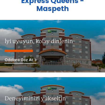
Express
Queens -
Maspeth
İyi uyuyun, kolay dinlenin
Odalara Göz At
Deneyiminizi yükseltin