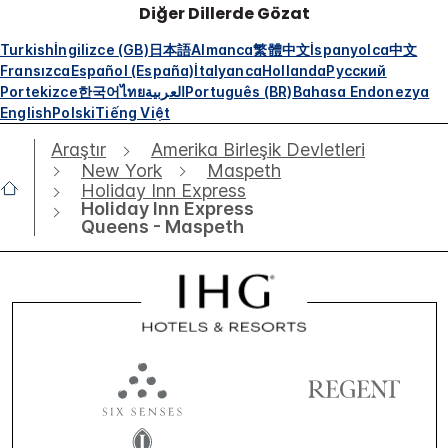
Diğer Dillerde Gözat
Turkish
İngilizce (GB)
日本語
Almanca
繁體中文
İspanyolca
中文
Fransızca
Español (España)
İtalyanca
Hollanda
Русский
Portekizce
한국어
ไทย
العربية
Português (BR)
Bahasa Endonezya
English
Polski
Tiếng Việt
Araştır
Amerika Birleşik Devletleri
New York
Maspeth
Holiday Inn Express
Holiday Inn Express
Queens - Maspeth