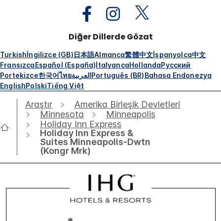
Diğer Dillerde Gözat
Turkish
İngilizce (GB)
日本語
Almanca
繁體中文
İspanyolca
中文
Fransızca
Español (España)
İtalyanca
Hollanda
Русский
Portekizce
한국어
ไทย
العربية
Português (BR)
Bahasa Endonezya
English
Polski
Tiếng Việt
Araştır
Amerika Birleşik Devletleri
Minnesota
Minneapolis
Holiday Inn Express
Holiday Inn Express &
Suites Minneapolis-Dwtn
(Kongr Mrk)