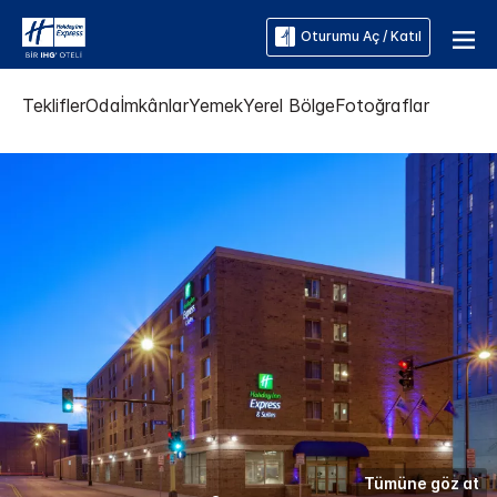
Oturumu Aç / Katıl
Teklifler
Oda
İmkânlar
Yemek
Yerel Bölge
Fotoğraflar
Tümüne göz at