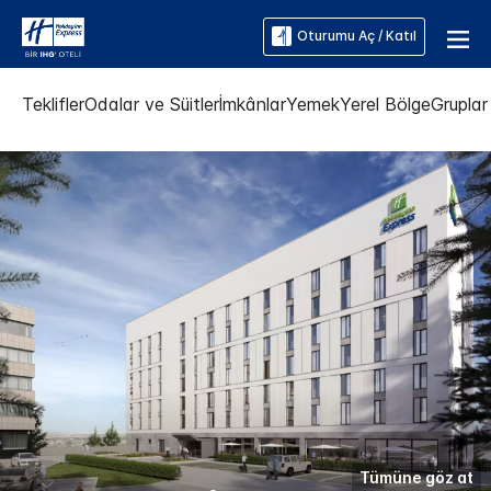
Oturumu Aç / Katıl
Teklifler
Odalar ve Süitler
İmkânlar
Yemek
Yerel Bölge
Gruplar 
Tümüne göz at