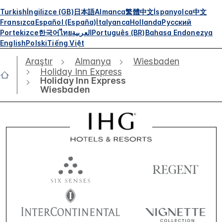
Turkish
İngilizce (GB)
日本語
Almanca
繁體中文
İspanyolca
中文
Fransızca
Español (España)
İtalyanca
Hollanda
Русский
Portekizce
한국어
ไทย
العربية
Português (BR)
Bahasa Endonezya
English
Polski
Tiếng Việt
Araştır
Almanya
Wiesbaden
Holiday Inn Express
Holiday Inn Express
Wiesbaden