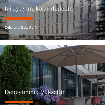
İyi uyuyun, kolay dinlenin
Odalara Göz At
Deneyiminizi yükseltin