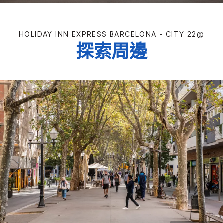
HOLIDAY INN EXPRESS
BARCELONA - CITY 22@
探索周邊