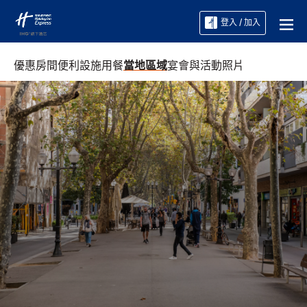
登入 / 加入
優惠
房間
便利設施
用餐
當地區域
宴會與活動
照片