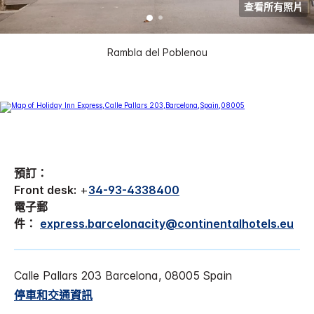
查看所有照片
Rambla del Poblenou
預訂：
Front desk:
+
34-93-4338400
電子郵
件：
express.barcelonacity@continentalhotels.eu
Calle Pallars 203
Barcelona
,
08005
Spain
停車和交通資訊