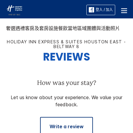
登入 / 加入
奢選遇禮
客房及套房
設施
餐飲
當地區域
團體與活動
照片
HOLIDAY INN EXPRESS & SUITES
HOUSTON EAST -
BELTWAY 8
REVIEWS
How was your stay?
Let us know about your experience. We value your
feedback.
Write a review