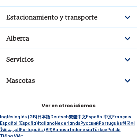
Estacionamiento y transporte
Alberca
Servicios
Mascotas
Ver en otros idiomas
Inglés
Inglés (GB)
日本語
Deutsch
繁體中文
Español
中文
Français
Español (España)
Italiano
Nederlands
Русский
Português
한국어
ไทย
العربية
Português (BR)
Bahasa Indonesia
Türkçe
Polski
Tiếng Việt