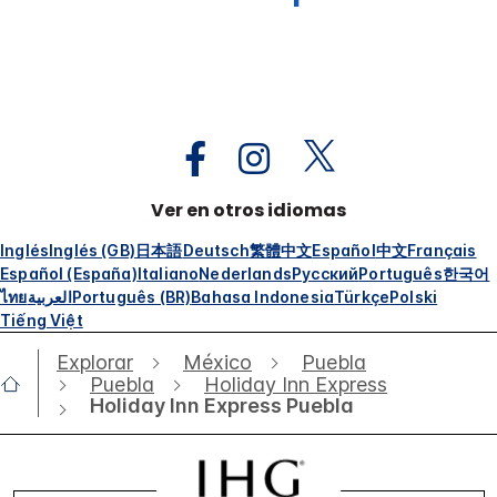
Ver en otros idiomas
Inglés
Inglés (GB)
日本語
Deutsch
繁體中文
Español
中文
Français
Español (España)
Italiano
Nederlands
Русский
Português
한국어
ไทย
العربية
Português (BR)
Bahasa Indonesia
Türkçe
Polski
Tiếng Việt
Explorar
México
Puebla
Puebla
Holiday Inn Express
Holiday Inn Express Puebla