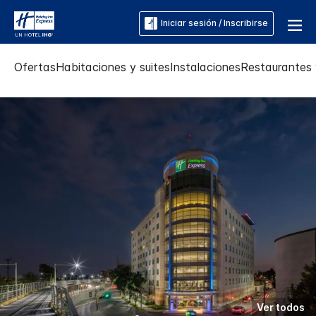
Iniciar sesión / Inscribirse
Ofertas
Habitaciones y suites
Instalaciones
Restaurantes 
Ver todos