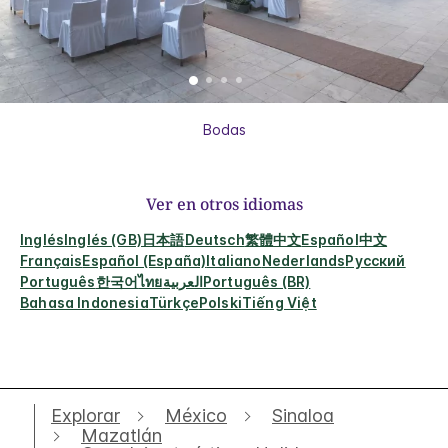
Bodas
Ver en otros idiomas
Inglés
Inglés (GB)
日本語
Deutsch
繁體中文
Español
中文
Français
Español (España)
Italiano
Nederlands
Русский
Português
한국어
ไทย
العربية
Português (BR)
Bahasa Indonesia
Türkçe
Polski
Tiếng Việt
Explorar
México
Sinaloa
Mazatlán