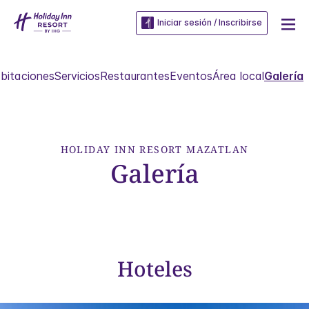
Iniciar sesión / Inscribirse
bitaciones
Servicios
Restaurantes
Eventos
Área local
Galería
HOLIDAY INN RESORT
MAZATLAN
Galería
Hoteles