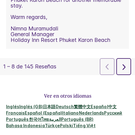
Ver en otros idiomas
Inglés
Inglés (GB)
日本語
Deutsch
繁體中文
Español
中文
Français
Español (España)
Italiano
Nederlands
Русский
Português
한국어
ไทย
العربية
Português (BR)
Bahasa Indonesia
Türkçe
Polski
Tiếng Việt