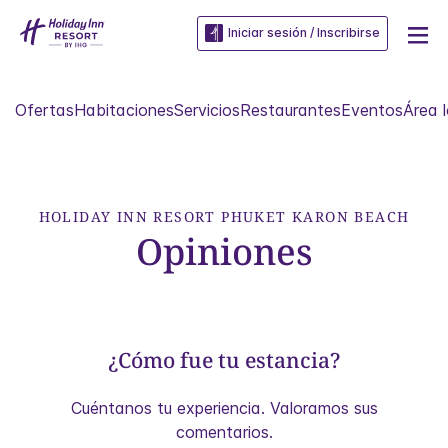
Iniciar sesión / Inscribirse
Ofertas
Habitaciones
Servicios
Restaurantes
Eventos
Área l
HOLIDAY INN RESORT
PHUKET KARON BEACH
Opiniones
¿Cómo fue tu estancia?
Cuéntanos tu experiencia. Valoramos sus
comentarios.