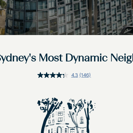
ydney's Most Dynamic Nei
4.3
(146)
阅
读
146
条
评
论.
同
一
页
面
链
接。