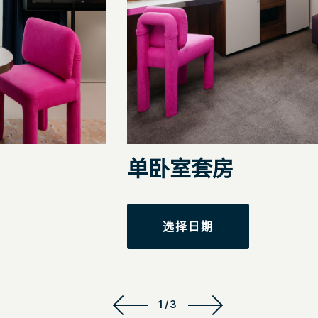
单卧室套房
选择日期
1/3