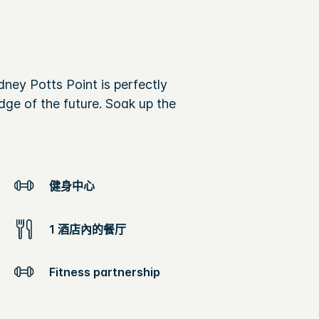
ydney Potts Point is perfectly
dge of the future.
Soak up the
健身中心
1 酒店內的餐厅
Fitness partnership