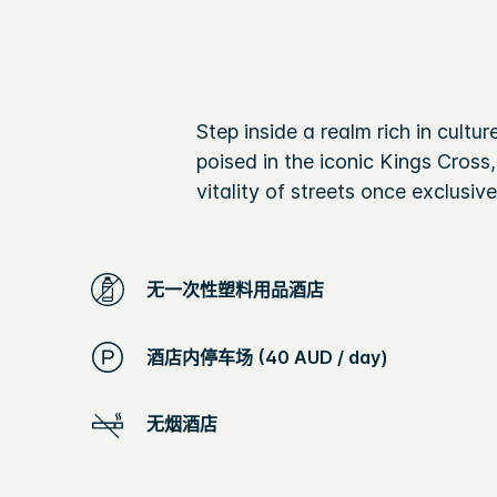
Step inside a realm rich in cultu
poised in the iconic Kings Cross,
vitality of streets once exclusive
无一次性塑料用品酒店
酒店内停车场 (40 AUD / day)
无烟酒店