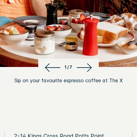
1/7
Sip on your favourite espresso coffee at The X
2-14 Kings Cross Road Potts Point