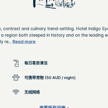
re, contrast and culinary trend-setting. Hotel Indigo S
 a region both steeped in history and on the leading e
ly re
...
Read more
每日客房清洁
可携带宠物 (50 AUD / night)
无线网络
查看所有设施