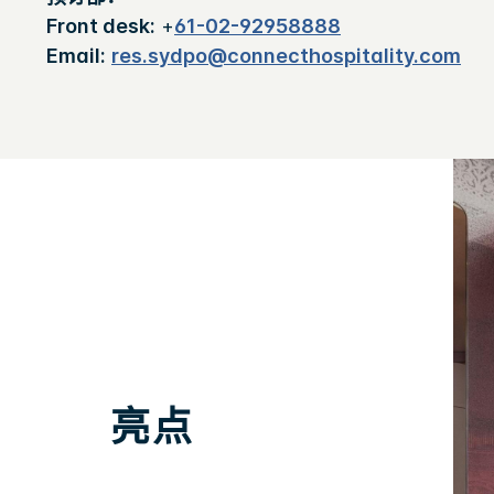
Front desk:
+
61-02-92958888
Email:
res.sydpo@connecthospitality.com
亮点