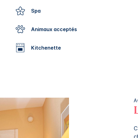
Spa
Animaux acceptés
Kitchenette
A
C
c