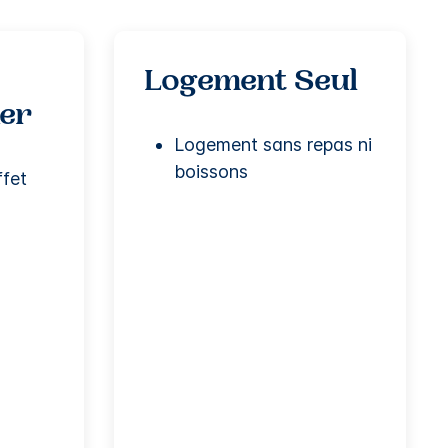
t
Logement Seul
ner
Logement sans repas ni
boissons
ffet