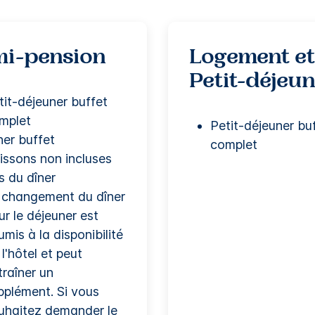
i-pension
Logement e
Petit-déjeu
tit-déjeuner buffet
mplet
Petit-déjeuner bu
ner buffet
complet
issons non incluses
rs du dîner
 changement du dîner
ur le déjeuner est
umis à la disponibilité
l'hôtel et peut
traîner un
pplément. Si vous
uhaitez demander le