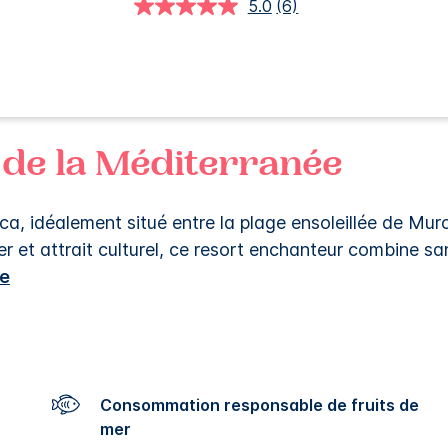
5.0
(6)
Lire
6
avis.
Lien
sur
la
même
page.
 de la Méditerranée
, idéalement situé entre la plage ensoleillée de Muro e
er et attrait culturel, ce resort enchanteur combine san
te
Consommation responsable de fruits de
mer