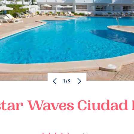
1/9
star Waves
Ciudad 