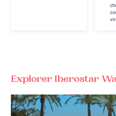
ch
co
vo
Explorer
Iberostar W