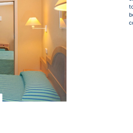
t
b
c