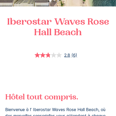
Iberostar Waves
Rose
Hall Beach
2.8
(6)
Lire
6
avis.
Lien
sur
la
même
page.
Hôtel tout compris.
Bienvenue à l’ Iberostar Waves Rose Hall Beach, où
des merveilles sensorielles vous attendent à chaque