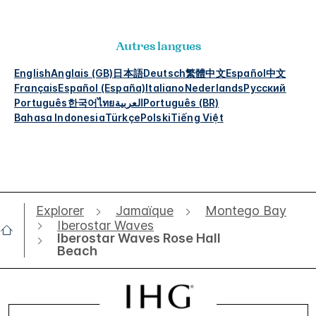
Autres langues
English
Anglais (GB)
日本語
Deutsch
繁體中文
Español
中文
Français
Español (España)
Italiano
Nederlands
Русский
Português
한국어
ไทย
العربية
Português (BR)
Bahasa Indonesia
Türkçe
Polski
Tiếng Việt
Explorer
Jamaïque
Montego Bay
Iberostar Waves
Iberostar Waves Rose Hall
Beach