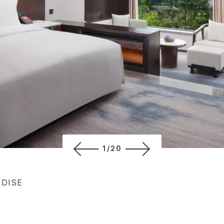
1/20
ADISE