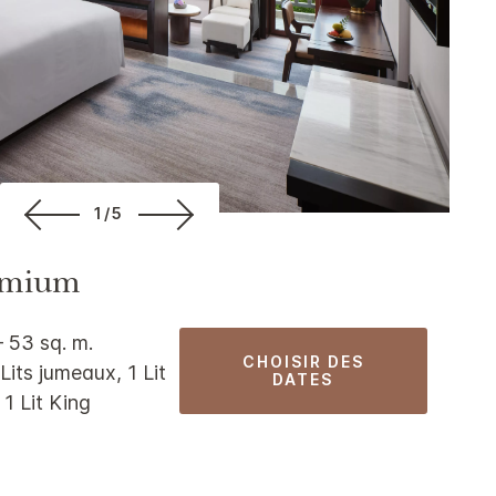
1/5
emium
– 53 sq. m.
CHOISIR DES
Lits jumeaux, 1 Lit
DATES
 1 Lit King