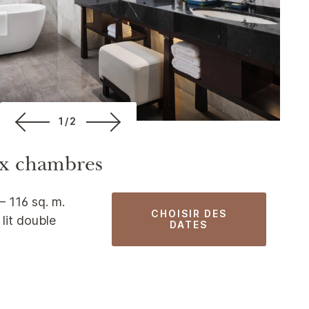
1/2
ux chambres
– 116 sq. m.
CHOISIR DES
1 lit double
DATES