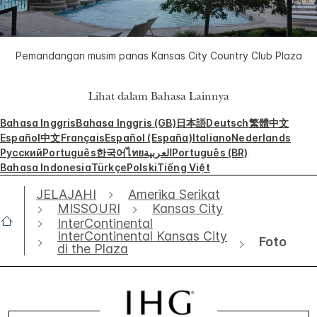
Pemandangan musim panas Kansas City Country Club Plaza
Lihat dalam Bahasa Lainnya
Bahasa Inggris
Bahasa Inggris (GB)
日本語
Deutsch
繁體中文
Español
中文
Français
Español (España)
Italiano
Nederlands
Русский
Português
한국어
ไทย
العربية
Português (BR)
Bahasa Indonesia
Türkçe
Polski
Tiếng Việt
JELAJAHI
Amerika Serikat
MISSOURI
Kansas City
InterContinental
InterContinental Kansas City
Foto
di the Plaza