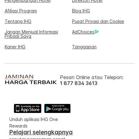
Pengembangan Hotel
Direktori Hotel
Afiliasi Program
Blog IHG
Tentang IHG
Pusat Privasi dan Cookie
Jangan Menjual Informasi
AdChoices
Pribadi Saya
Karier IHG
Tanggapan
Pesan Online atau Telepon:
1 877 834 3613
Unduh aplikasi IHG One
Rewards
Pelajari selengkapnya