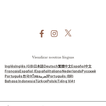
Visualizar noutras línguas
Inglês
Inglês (GB)
日本語
Deutsch
繁體中文
Español
中文
Français
Español (España)
Italiano
Nederlands
Русский
Português
한국어
ไทย
العربية
Português (BR)
Bahasa Indonesia
Türkçe
Polski
Tiếng Việt