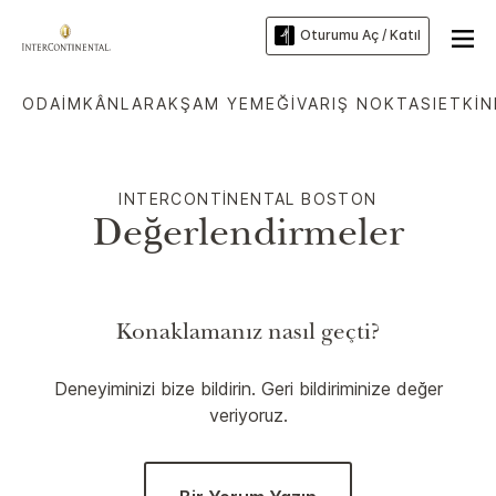
Oturumu Aç / Katıl
ODA
İMKÂNLAR
AKŞAM YEMEĞI
VARIŞ NOKTASI
ETKIN
INTERCONTINENTAL
BOSTON
Değerlendirmeler
Konaklamanız nasıl geçti?
Deneyiminizi bize bildirin. Geri bildiriminize değer
veriyoruz.