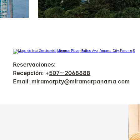
Reservaciones:
Recepción:
+
507--2068888
Email:
miramarpty@miramarpanama.com