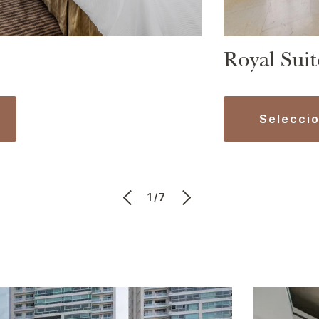
Royal Suit
selecci
1/7