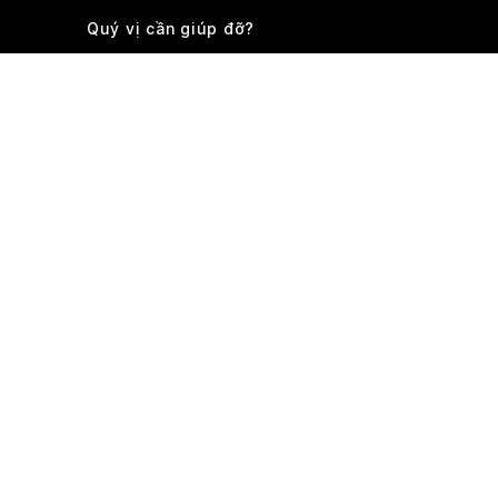
Quý vị cần giúp đỡ?
PHÒNG Ở
TIỆN NGHI
HÌNH ẢNH
Kỳ lưu trú của bạn thế nào?