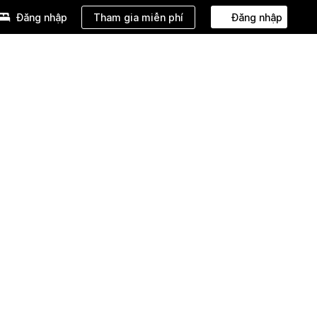
Tham gia miễn phí
Đăng nhập
Đăng nhập
IỆN
ƯU ĐÃI
Viết Nhận xét