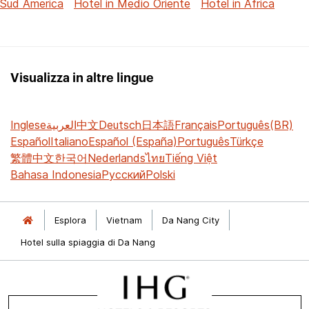
Sud America
Hotel in Medio Oriente
Hotel in Africa
Visualizza in altre lingue
Inglese
العربية
中文
Deutsch
日本語
Français
Português(BR)
Español
Italiano
Español (España)
Português
Türkçe
繁體中文
한국어
Nederlands
ไทย
Tiếng Việt
Bahasa Indonesia
Русский
Polski
Esplora
Vietnam
Da Nang City
Hotel sulla spiaggia di Da Nang