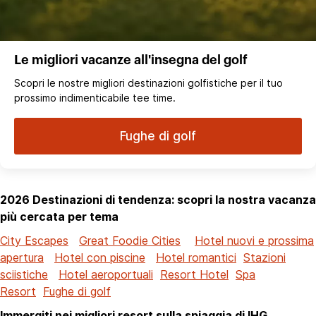
Le migliori vacanze all'insegna del golf
Scopri le nostre migliori destinazioni golfistiche per il tuo
prossimo indimenticabile tee time.
Fughe di golf
2026 Destinazioni di tendenza: scopri la nostra vacanza
più cercata per tema
City Escapes
Great Foodie Cities
Hotel nuovi e prossima
apertura
Hotel con piscine
Hotel romantici
Stazioni
sciistiche
Hotel aeroportuali
Resort Hotel
Spa
Resort
Fughe di golf
Immergiti nei migliori resort sulla spiaggia di IHG