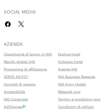
SOCIAL MEDIA
AZIENDA
Opportunità di lavoro in IHG
Esplora hotel
Marchi globali IHG
Sviluppo hotel
Programma di affiliazione
Agente IHG
SERVE AIUTO?
IHG Business Rewards
Consigli di viaggio
IHG Army Hotels
Sostenibilità
Materiali soci
IHG Corporate
Termini e condizioni soci
AdChoices
Condizioni di utilizzo