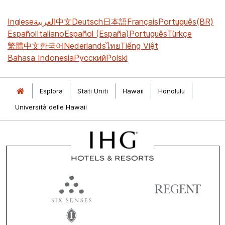
Inglese
العربية
中文
Deutsch
日本語
Français
Português(BR)
Español
Italiano
Español (España)
Português
Türkçe
繁體中文
한국어
Nederlands
ไทย
Tiếng Việt
Bahasa Indonesia
Русский
Polski
Esplora
Stati Uniti
Hawaii
Honolulu
Università delle Hawaii