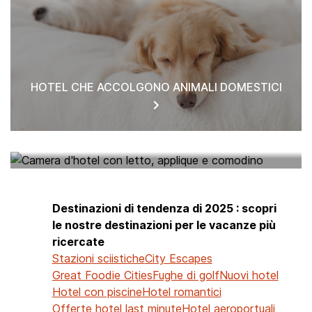
HOTEL CHE ACCOLGONO ANIMALI DOMESTICI
HOTEL NEI PARAGGI
Destinazioni di tendenza di 2025 : scopri
le nostre destinazioni per le vacanze più
ricercate
Stazioni sciistiche
City Escapes
Great Foodie Cities
Fughe di golf
Nuovi hotel
Hotel con piscine
Hotel romantici
Offerte hotel last minute
Hotel aeroportuali