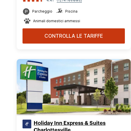
4.41
(1214 reviews)
Parcheggio
Piscina
Animali domestici ammessi
CONTROLLA LE TARIFFE
Holiday Inn Express & Suites
Charlottesville