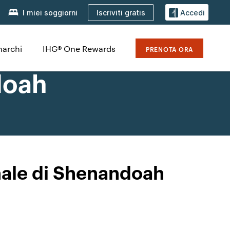
Iscriviti gratis
I miei soggiorni
Accedi
marchi
IHG® One Rewards
PRENOTA ORA
doah
onale di Shenandoah