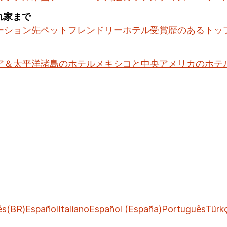
隠れ家まで
ーション先
ペットフレンドリーホテル
受賞歴のあるトッ
ア＆太平洋諸島のホテル
メキシコと中央アメリカのホテ
ês(BR)
Español
Italiano
Español (España)
Português
Türk