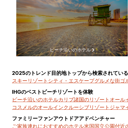
ビーチ沿いのホテル
2025のトレンド目的地トップから検索されてい
スキーリゾート
シティ・エスケープ
グルメな街
ゴ
IHGのベストビーチリゾートを体験
ビーチ沿いのホテル
カリブ諸国のリゾート
オール
コスメルのオールインクルーシブリゾート
ジャマ
ファミリーファンアウトドアアドベンチャー
ご家族連れにおすすめのホテル
米国国立公園付近