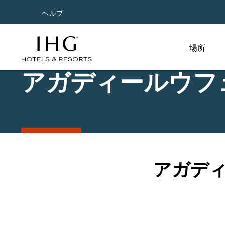
ヘルプ
場所
アガディールウフ
アガデ