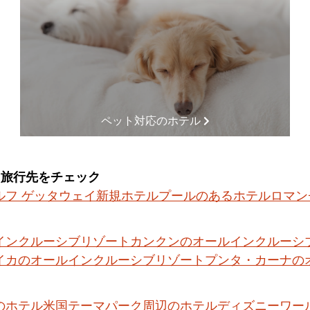
ペット対応のホテル
る旅行先をチェック
ルフ ゲッタウェイ
新規ホテル
プールのあるホテル
ロマン
インクルーシブリゾート
カンクンのオールインクルーシ
イカのオールインクルーシブリゾート
プンタ・カーナの
のホテル
米国テーマパーク周辺のホテル
ディズニーワー