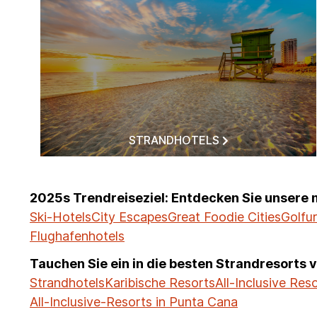
STRANDHOTELS
2025s Trendreiseziel: Entdecken Sie unsere 
Ski-Hotels
City Escapes
Great Foodie Cities
Golfu
Flughafenhotels
Tauchen Sie ein in die besten Strandresorts 
Strandhotels
Karibische Resorts
All-Inclusive Res
All-Inclusive-Resorts in Punta Cana