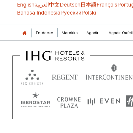
English
العربية
中文
Deutsch
日本語
Français
Portu
Bahasa Indonesia
Русский
Polski
Entdecke
Marokko
Agadir
Agadir Oufel