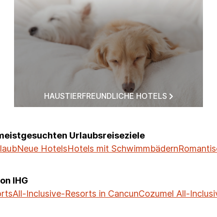
HAUSTIERFREUNDLICHE HOTELS
meistgesuchten Urlaubsreiseziele
rlaub
Neue Hotels
Hotels mit Schwimmbädern
Romantis
von IHG
orts
All-Inclusive-Resorts in Cancun
Cozumel All-Inclus