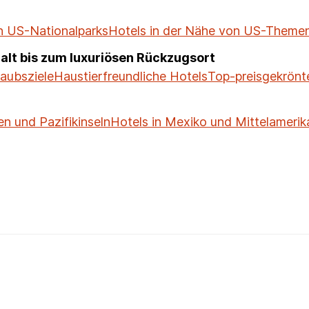
n US-Nationalparks
Hotels in der Nähe von US-Theme
alt bis zum luxuriösen Rückzugsort
laubsziele
Haustierfreundliche Hotels
Top-preisgekrönt
en und Pazifikinseln
Hotels in Mexiko und Mittelamerik