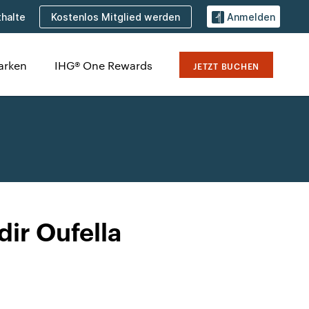
Kostenlos Mitglied werden
halte
Anmelden
arken
IHG® One Rewards
JETZT BUCHEN
dir Oufella