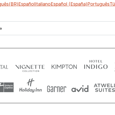
guês(BR)
Español
Italiano
Español (España)
Português
Tü
la