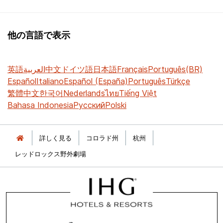
他の言語で表示
英語
العربية
中文
ドイツ語
日本語
Français
Português(BR)
Español
Italiano
Español (España)
Português
Türkçe
繁體中文
한국어
Nederlands
ไทย
Tiếng Việt
Bahasa Indonesia
Русский
Polski
詳しく見る
コロラド州
杭州
レッドロックス野外劇場