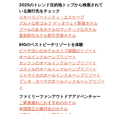
2025のトレンド目的地トップから検索されて
いる旅行先をチェック
スキーリゾート
シティ・エスケープ
グルメな街
ゴルフ ゲッタウェイ
新規ホテル
プールのあるホテル
ロマンチックなホテル
直前割引ホテル割引
空港ホテル
IHGのベストビーチリゾートを体験
ビーチ沿いのホテル
カリブ諸国のリゾート
オールインクルーシブリゾート
カンクンのオールインクルーシブリゾート
コスメルのオールインクルーシブリゾート
ジャマイカのオールインクルーシブリゾート
プンタ・カーナのオールインクルーシブリゾー
ト
ファミリーファンアウトドアアドベンチャー
ご家族連れにおすすめのホテル
米国国立公園付近のホテル