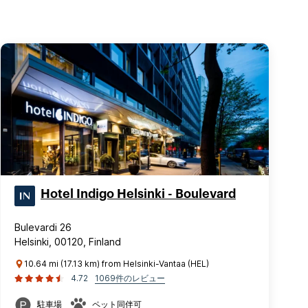
Hotel Indigo Helsinki - Boulevard
Bulevardi 26
Helsinki, 00120, Finland
10.64 mi (17.13 km) from Helsinki-Vantaa (HEL)
4.72
1069件のレビュー
駐車場
ペット同伴可