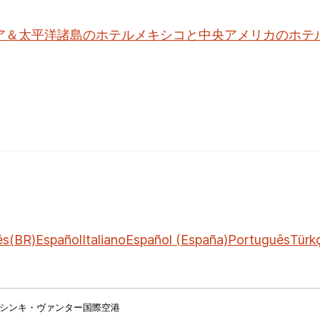
ア＆太平洋諸島のホテル
メキシコと中央アメリカのホテ
ês(BR)
Español
Italiano
Español (España)
Português
Türk
シンキ・ヴァンター国際空港