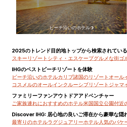
ビーチ沿いのホテル
2025のトレンド目的地トップから検索されてい
スキーリゾート
シティ・エスケープ
グルメな街
ゴ
IHGのベストビーチリゾートを体験
ビーチ沿いのホテル
カリブ諸国のリゾート
オール
コスメルのオールインクルーシブリゾート
ジャマ
ファミリーファンアウトドアアドベンチャー
ご家族連れにおすすめのホテル
米国国立公園付近
Discover IHG: 居心地の良いご滞在から豪華な
最寄りのホテル
ラグジュアリーホテル
人気のバケ