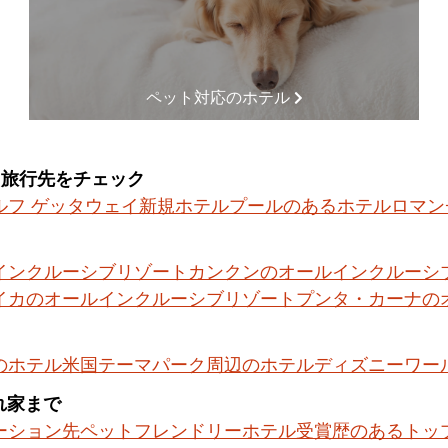
ペット対応のホテル
る旅行先をチェック
ルフ ゲッタウェイ
新規ホテル
プールのあるホテル
ロマン
インクルーシブリゾート
カンクンのオールインクルーシ
イカのオールインクルーシブリゾート
プンタ・カーナの
のホテル
米国テーマパーク周辺のホテル
ディズニーワー
隠れ家まで
ーション先
ペットフレンドリーホテル
受賞歴のあるトッ