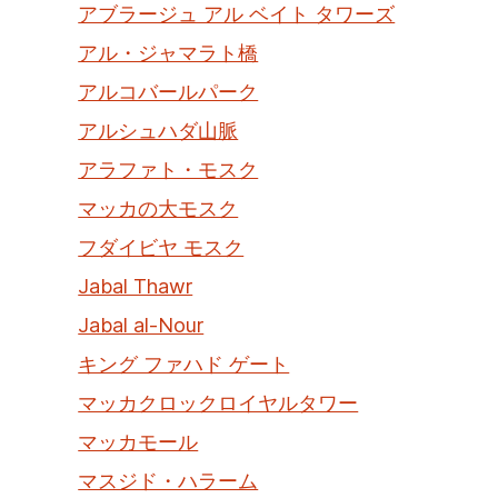
アブラージュ アル ベイト タワーズ
アル・ジャマラト橋
アルコバールパーク
アルシュハダ山脈
アラファト・モスク
マッカの大モスク
フダイビヤ モスク
Jabal Thawr
Jabal al-Nour
キング ファハド ゲート
マッカクロックロイヤルタワー
マッカモール
マスジド・ハラーム