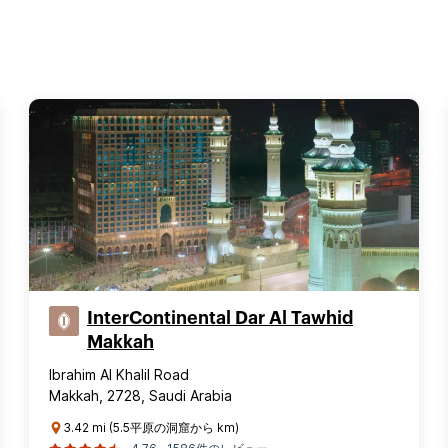
InterContinental Dar Al Tawhid
Makkah
Ibrahim Al Khalil Road
Makkah, 2728, Saudi Arabia
3.42 mi (5.5平原の洞窟から km)