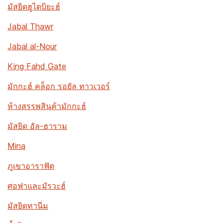
มัสยิดฮูไดบิยะฮ์
Jabal Thawr
Jabal al-Nour
King Fahd Gate
มักกะฮ์ คล็อก รอยัล ทาวเวอร์
ห้างสรรพสินค้ามักกะฮ์
มัสยิด อัล-ฮาราม
Mina
ภูเขาอาราฟัต
ศอฟาและมัรวะฮ์
มัสยิดทานีม