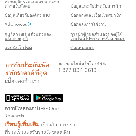
ความยุติธรรมและความหลาก
หลายในสังคม
ข้อมูลและสื่อสำหรับสมาชิก
สิทธิประโชน์เมื่อจองกับเรา
ข้อมูลเกี่ยวกับองค์กร IHG
ข้อตกลงและเงื่อนไขสมาชิก
AdChoices
ข้อตกลงการใช้งาน
การรับประกันห้องพักราคาดีที่สุด
เราสัญญาว่าคุณจะได้รับราคาต่ำที่สุดทาง
ศูนย์ความเป็นส่วนตัวและ
การนำข้อมูลส่วนตัวของผู้ใช้
นโยบายคุกกี้
เว็บไซต์ไปขายต่อหรือเผยแพร่
ออนไลน์ มิฉะนั้น เราจะปรับให้ตรงกับราคาที่ถูก
แผนผังเว็บไซต์
ข้อเสนอแนะ
กว่า พร้อมให้คะแนน IHG® One Rewards แก่
คุณถึงห้าเท่า สูงสุด 40,000 คะแนน
จองออนไลน์หรือโทรศัพท์:
รับประกันการจองทางออนไลน์
1 877 834 3613
รับประกันห้องพักของคุณแล้ว
ไม่มีค่าธรรมเนียมการจอง!
เราไม่คิดค่าธรรมเนียมการจองสำหรับการจอง
โดยตรงกับเรา
ดาวน์โหลดแอป IHG One
ข้อมูลส่วนบุคคล และการรักษาความปลอดภัย
Rewards
เว็บไซต์
เรียนรู้เพิ่มเติม
เกี่ยวกับ การจอง
IHG ดำเนินการด้านความเป็นส่วนตัวอย่างจริงจัง
ที่รวดเร็วและรับรางวัลขณะเดิน
เพื่อคุ้มครองคุณ ข้อมูลส่วนบุคคลทั้งหมดที่คุณให้