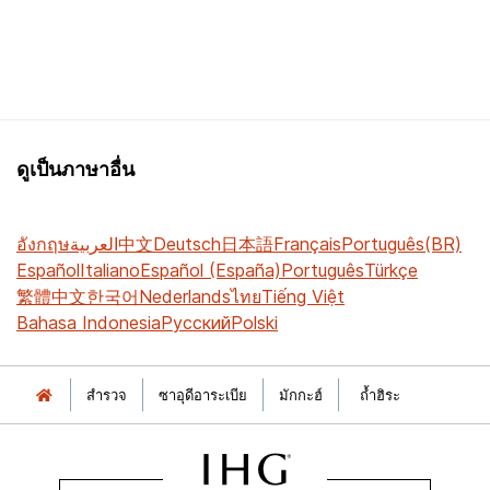
ดูเป็นภาษาอื่น
อังกฤษ
العربية
中文
Deutsch
日本語
Français
Português(BR)
Español
Italiano
Español (España)
Português
Türkçe
繁體中文
한국어
Nederlands
ไทย
Tiếng Việt
Bahasa Indonesia
Русский
Polski
สำรวจ
ซาอุดีอาระเบีย
มักกะฮ์
ถ้ำฮิระ