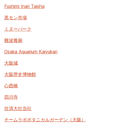
Fushimi Inari Taisha
黒モン市場
ミヌーパーク
難波雅廟
Osaka Aquarium Kaiyukan
大阪城
大阪歴史博物館
心西橋
四川寺
住清大社当社
チームラボボタニカルガーデン（大阪）