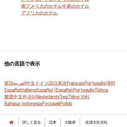
南アメリカのホテル
中東のホテル
アフリカのホテル
他の言語で表示
英語
العربية
中文
ドイツ語
日本語
Français
Português(BR)
Español
Italiano
Español (España)
Português
Türkçe
繁體中文
한국어
Nederlands
ไทย
Tiếng Việt
Bahasa Indonesia
Русский
Polski
詳しく見る
日本
大阪府
住清大社当社