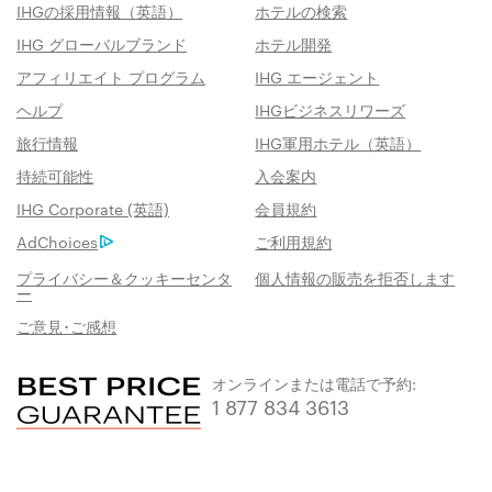
IHGの採用情報（英語）
ホテルの検索
IHG グローバルブランド
ホテル開発
アフィリエイト プログラム
IHG エージェント
ヘルプ
IHGビジネスリワーズ
旅行情報
IHG軍用ホテル（英語）
持続可能性
入会案内
IHG Corporate (英語)
会員規約
AdChoices
ご利用規約
プライバシー＆クッキーセンタ
個人情報の販売を拒否します
ー
ご意見･ご感想
オンラインまたは電話で予約:
1 877 834 3613