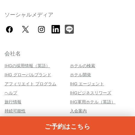
ソーシャルメディア
会社名
IHGの採用情報（英語）
ホテルの検索
IHG グローバルブランド
ホテル開発
アフィリエイト プログラム
IHG エージェント
ヘルプ
IHGビジネスリワーズ
旅行情報
IHG軍用ホテル（英語）
持続可能性
入会案内
IHG Corporate (英語)
会員規約
ご予約はこちら
AdChoices
ご利用規約