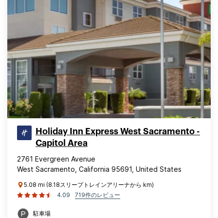
Holiday Inn Express West Sacramento -
Capitol Area
2761 Evergreen Avenue
West Sacramento, California 95691, United States
5.08 mi (8.18スリープトレインアリーナから km)
4.09
719件のレビュー
駐車場