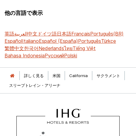
他の言語で表示
英語
العربية
中文
ドイツ語
日本語
Français
Português(BR)
Español
Italiano
Español (España)
Português
Türkçe
繁體中文
한국어
Nederlands
ไทย
Tiếng Việt
Bahasa Indonesia
Русский
Polski
詳しく見る
米国
California
サクラメント
スリープトレイン・アリーナ