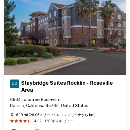
Staybridge Suites Rocklin - Roseville
Area
6664 Lonetree Boulevard
Rocklin, California 95765, United States
16.19 mi (26.05スリープトレインアリーナから km)
4.32
1283件のレビュー