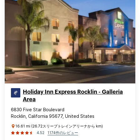
Holiday Inn Express Rocklin - Galleria
Area
6830 Five Star Boulevard
Rocklin, California 95677, United States
16.61 mi (26.72スリープトレインアリーナから km)
4.52
1174件のレビュー