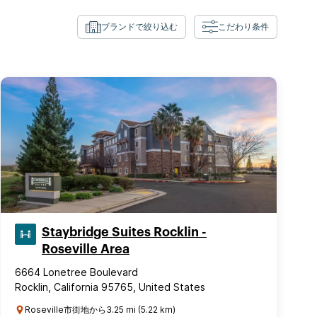
ブランドで絞り込む
こだわり条件
Staybridge Suites Rocklin -
Roseville Area
6664 Lonetree Boulevard
Rocklin, California 95765, United States
Roseville市街地から3.25 mi (5.22 km)