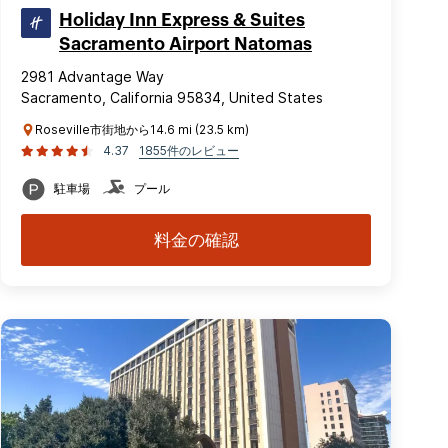
Holiday Inn Express & Suites
Sacramento Airport Natomas
2981 Advantage Way
Sacramento, California 95834, United States
Roseville市街地から14.6 mi (23.5 km)
4.37
1855件のレビュー
駐車場
プール
料金の確認