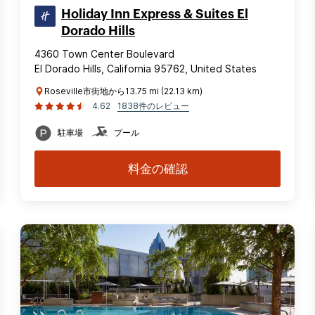
Holiday Inn Express & Suites El
Dorado Hills
4360 Town Center Boulevard
El Dorado Hills, California 95762, United States
Roseville市街地から13.75 mi (22.13 km)
4.62
1838件のレビュー
駐車場
プール
料金の確認