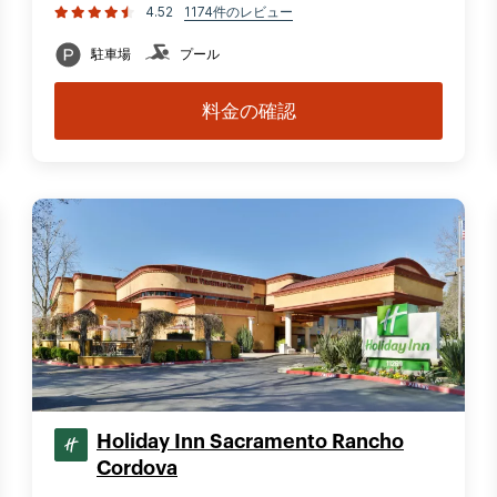
4.52
1174件のレビュー
駐車場
プール
料金の確認
Holiday Inn Sacramento Rancho
Cordova