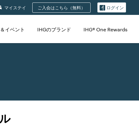
ご入会はこちら（無料）
マイステイ
ログイン
＆イベント
IHGのブランド
IHG® One Rewards
ル