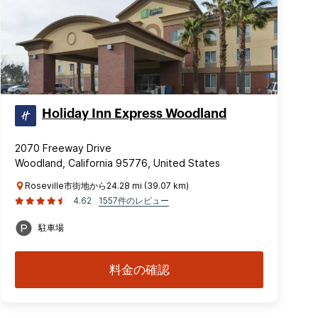
Holiday Inn Express Woodland
2070 Freeway Drive
Woodland, California 95776, United States
Roseville市街地から24.28 mi (39.07 km)
4.62
1557件のレビュー
駐車場
料金の確認