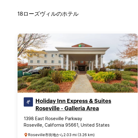
18
ローズヴィル
のホテル
Holiday Inn Express & Suites
Roseville - Galleria Area
1398 East Roseville Parkway
Roseville, California 95661, United States
Roseville市街地から2.03 mi (3.26 km)