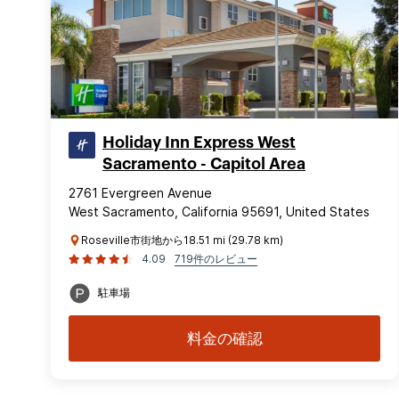
Holiday Inn Express West
Sacramento - Capitol Area
2761 Evergreen Avenue
West Sacramento, California 95691, United States
Roseville市街地から18.51 mi (29.78 km)
4.09
719件のレビュー
駐車場
料金の確認