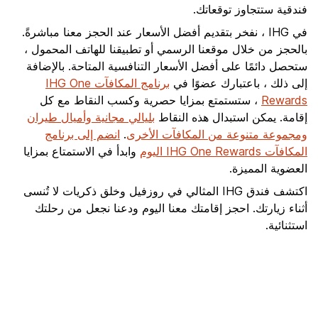
فندقية ستتجاوز توقعاتك.
في IHG ، نفخر بتقديم أفضل الأسعار عند الحجز معنا مباشرةً.
بالحجز من خلال موقعنا الرسمي أو تطبيقنا للهاتف المحمول ،
ستحصل دائمًا على أفضل الأسعار التنافسية المتاحة. بالإضافة
إلى ذلك ، باعتبارك عضوًا في
برنامج المكافآت IHG One
Rewards
، ستستمتع بمزايا حصرية وكسب النقاط مع كل
إقامة. يمكن استبدال هذه النقاط
بليالي مجانية وأميال طيران
ومجموعة متنوعة من المكافآت الأخرى
.
انضم إلى برنامج
المكافآت IHG One Rewards اليوم
وابدأ في الاستمتاع بمزايا
العضوية المميزة.
اكتشف فندق IHG المثالي في روزفيل وخلق ذكريات لا تُنسى
أثناء زيارتك. احجز إقامتك معنا اليوم ودعنا نجعل من رحلتك
استثنائية.