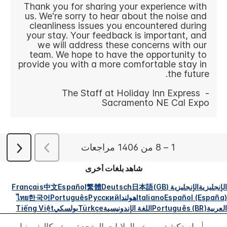
شاهد بلغات أخرى
الإنجليزية
الإنجليزية (GB)
日本語
Deutsch
繁體
Español
中文
Français
Español (España)
Italiano
هولندا
Русский
Português
한국어
ไทย
العربية
Português (BR)
اللغة الإندونيسية
Türkçe
بولسكي
Tiếng Việt
استكشف
الولايات المتحدة
كاليفورنيا