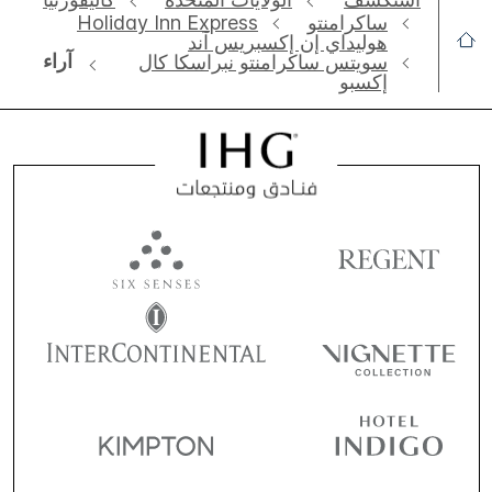
ساكرامنتو
Holiday Inn Express
هوليداي إن إكسبريس آند
آراء
سويتس ساكرامنتو نبراسكا كال
إكسبو