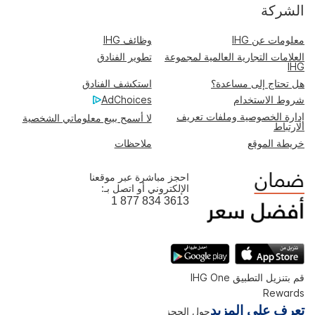
الشركة
معلومات عن IHG
وظائف IHG
العلامات التجارية العالمية لمجموعة
تطوير الفنادق
IHG
هل تحتاج إلى مساعدة؟
استكشف الفنادق
شروط الاستخدام
AdChoices
إدارة الخصوصية وملفات تعريف
لا أسمح ببيع معلوماتي الشخصية
الارتباط
خريطة الموقع
ملاحظات
احجز مباشرة عبر موقعنا
الإلكتروني أو اتصل بـ:
1 877 834 3613
قم بتنزيل التطبيق IHG One
Rewards
تعرف على المزيد
حول الحجز