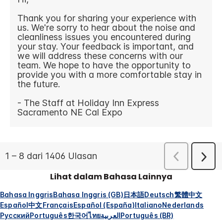
Lihat dalam Bahasa Lainnya
Bahasa Inggris
Bahasa Inggris (GB)
日本語
Deutsch
繁體中文
Español
中文
Français
Español (España)
Italiano
Nederlands
Русский
Português
한국어
ไทย
العربية
Português (BR)