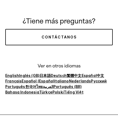
¿Tiene más preguntas?
CONTÁCTANOS
Ver en otros idiomas
English
Inglés (GB)
日本語
Deutsch
繁體中文
Español
中文
Français
Español (España)
Italiano
Nederlands
Русский
Português
한국어
ไทย
العربية
Português (BR)
Bahasa Indonesia
Türkçe
Polski
Tiếng Việt