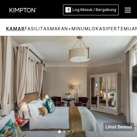
Log Masuk / Bergabung
KAMAR
FASILITAS
MAKAN+MINUM
LOKASI
PERTEMUA
Lihat Semua