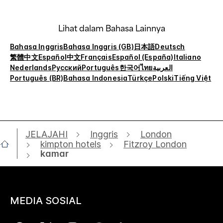
Lihat dalam Bahasa Lainnya
Bahasa Inggris
Bahasa Inggris (GB)
日本語
Deutsch
繁體中文
Español
中文
Français
Español (España)
Italiano
Nederlands
Русский
Português
한국어
ไทย
العربية
Português (BR)
Bahasa Indonesia
Türkçe
Polski
Tiếng Việt
JELAJAHI
Inggris
London
kimpton hotels
Fitzroy London
kamar
MEDIA SOSIAL