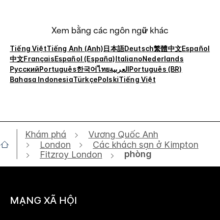
Xem bằng các ngôn ngữ khác
Tiếng Việt
Tiếng Anh (Anh)
日本語
Deutsch
繁體中文
Español
中文
Français
Español (España)
Italiano
Nederlands
Русский
Português
한국어
ไทย
العربية
Português (BR)
Bahasa Indonesia
Türkçe
Polski
Tiếng Việt
Khám phá
Vương Quốc Anh
London
Các khách sạn ở Kimpton
phòng
Fitzroy London
MẠNG XÃ HỘI