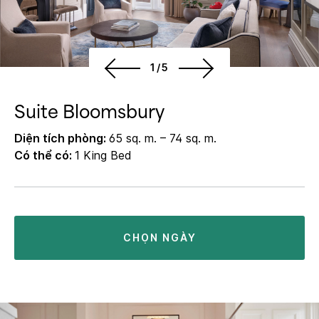
1/5
Suite Bloomsbury
Diện tích phòng:
65 sq. m. – 74 sq. m.
Có thể có:
1 King Bed
CHỌN NGÀY