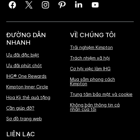
ĐƯỜNG DẪN
VỀ CHÚNG TÔI
NHANH
Trải nghiệm Kimpton
Ưu đãi đặc biệt
Trách nhiệm xã hội
Ưu đãi phút chót
Cơ hội việc làm IHG
IHG® One Rewards
Mua sắm phong cách
Kimpton
Kimpton Inner Circle
Trung tâm bảo mật và cookie
Hoa Kỳ thẻ quà tặng
Không bán thông tin cá
Cần giúp đỡ?
nhân của tôi
Sơ đồ trang web
LIÊN LẠC