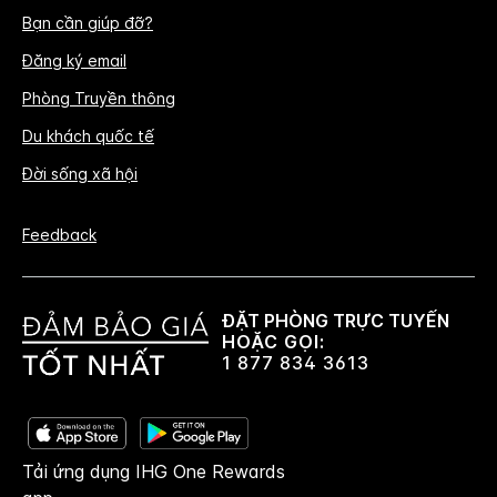
Bạn cần giúp đỡ?
Đăng ký email
Phòng Truyền thông
Du khách quốc tế
Đời sống xã hội
Feedback
ĐẶT PHÒNG TRỰC TUYẾN
HOẶC GỌI:
1 877 834 3613
Tải ứng dụng IHG One Rewards