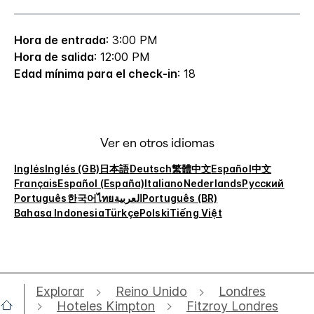
Hora de entrada
: 3:00 PM
Hora de salida
: 12:00 PM
Edad mínima para el check-in
: 18
Ver en otros idiomas
Inglés
Inglés (GB)
日本語
Deutsch
繁體中文
Español
中文
Français
Español (España)
Italiano
Nederlands
Русский
Português
한국어
ไทย
العربية
Português (BR)
Bahasa Indonesia
Türkçe
Polski
Tiếng Việt
Explorar
Reino Unido
Londres
Hoteles Kimpton
Fitzroy Londres