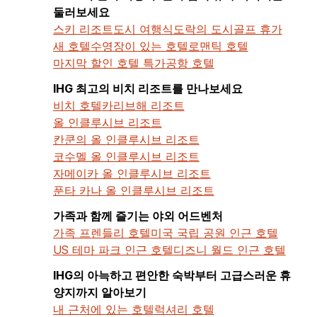
둘러보세요
스키 리조트
도시 여행
식도락의 도시
골프 휴가
새 호텔
수영장이 있는 호텔
로맨틱 호텔
마지막 할인 호텔 특가
공항 호텔
IHG 최고의 비치 리조트를 만나보세요
비치 호텔
카리브해 리조트
올 인클루시브 리조트
칸쿤의 올 인클루시브 리조트
코수멜 올 인클루시브 리조트
자메이카 올 인클루시브 리조트
푼타 카나 올 인클루시브 리조트
가족과 함께 즐기는 야외 어드벤처
가족 프렌들리 호텔
미국 국립 공원 인근 호텔
US 테마 파크 인근 호텔
디즈니 월드 인근 호텔
IHG의 아늑하고 편안한 숙박부터 고급스러운 휴
양지까지 알아보기
내 근처에 있는 호텔
럭셔리 호텔