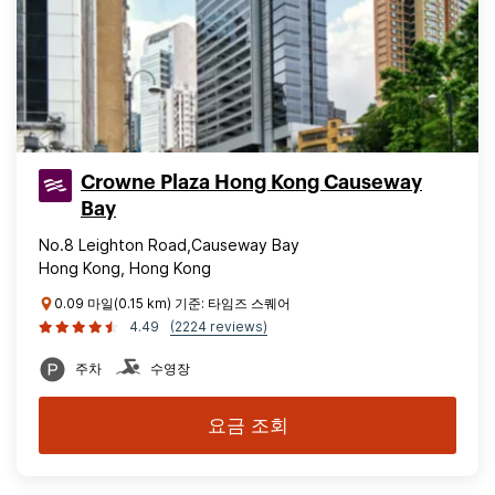
Crowne Plaza Hong Kong Causeway
Bay
No.8 Leighton Road,Causeway Bay
Hong Kong, Hong Kong
0.09 마일(0.15 km) 기준: 타임즈 스퀘어
4.49
(2224 reviews)
주차
수영장
요금 조회