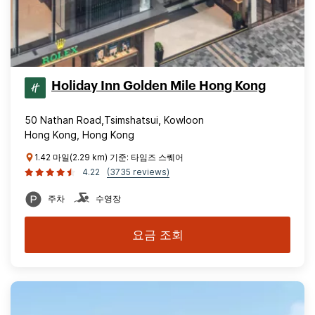
Holiday Inn Golden Mile Hong Kong
50 Nathan Road,Tsimshatsui, Kowloon
Hong Kong, Hong Kong
1.42 마일(2.29 km) 기준: 타임즈 스퀘어
4.22
(3735 reviews)
주차
수영장
요금 조회