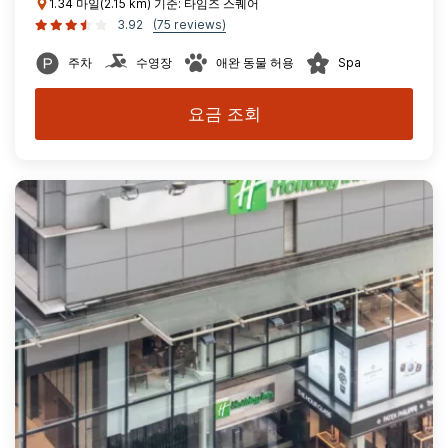
1.34 마일(2.15 km) 기준: 타임즈 스퀘어
3.92
(75 reviews)
주차
수영장
애완 동물 허용
Spa
요금 조회