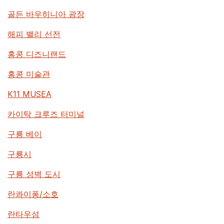
골든 바우히니아 광장
해피 밸리 선전
홍콩 디즈니랜드
홍콩 미술관
K11 MUSEA
카이탁 크루즈 터미널
구룡 베이
구룡시
구룡 성벽 도시
란콰이퐁/소호
란타우섬