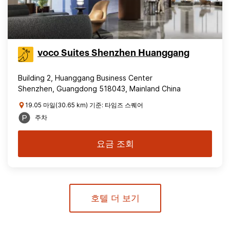
voco Suites Shenzhen Huanggang
Building 2, Huanggang Business Center
Shenzhen, Guangdong 518043, Mainland China
19.05 마일(30.65 km) 기준: 타임즈 스퀘어
주차
요금 조회
호텔 더 보기