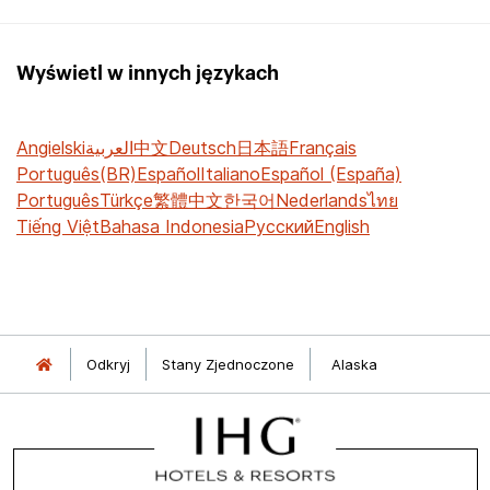
Wyświetl w innych językach
Angielski
العربية
中文
Deutsch
日本語
Français
Português(BR)
Español
Italiano
Español (España)
Português
Türkçe
繁體中文
한국어
Nederlands
ไทย
Tiếng Việt
Bahasa Indonesia
Русский
English
Odkryj
Stany Zjednoczone
Alaska