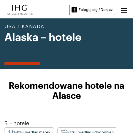
Zaloguj się / Dołącz
USA I KANADA
Alaska – hotele
Rekomendowane hotele na
Alasce
5
– hotele
Filtruj według marek
Filtruj według udogodnień